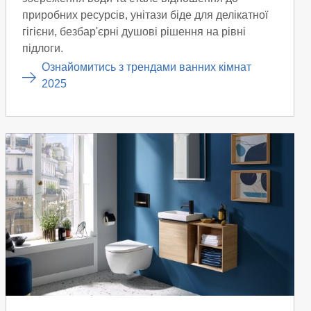
приробних ресурсів, унітази біде для делікатної
гігієни, безбар'єрні душові рішення на рівні
підлоги.
Ознайомитись з трендами ванних кімнат
2025