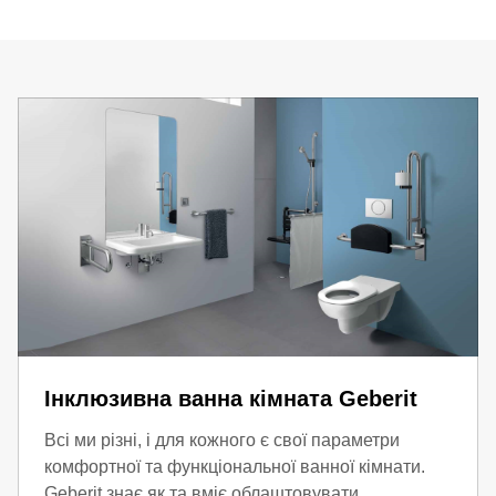
Інклюзивна ванна кімната Geberit
Всі ми різні, і для кожного є свої параметри
комфортної та функціональної ванної кімнати.
Geberit знає як та вміє облаштовувати