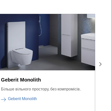
Geberit Monolith
Geb
Більше вільного простору, без компромісів.
Таке 
Geberit Monolith
G