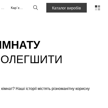
Пошук
Про нас
Кар`єра
Каталог виробів
ІМНАТУ
ПОЛЕГШИТИ
імнат? Наші історії містять різноманітну корисну