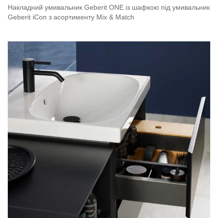
Накладний умивальник Geberit ONE із шафкою під умивальник
Geberit iCon з асортименту Mix & Match