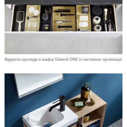
Відкрита шухляда в шафці Geberit ONE із системою організації