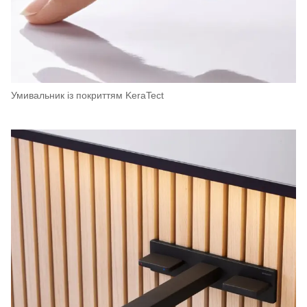
Умивальник із покриттям KeraTect