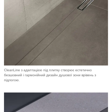
CleanLine з адаптацією під плитку створює естетично
безшовний і гармонійний дизайн душової зони врівень з
підлогою.