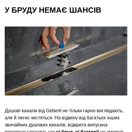
У БРУДУ НЕМАЄ ШАНСІВ
Душові канали від Geberit не тільки гарно виглядають,
але й легко чистяться. На відміну від багатьох інших
звичайних душових каналів, відкрита випускна
поверхня гарантує, що
ні бруд, ні бактерії
не зможуть