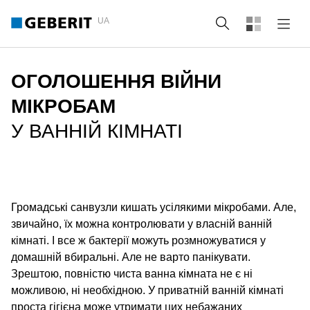
UA
Пошук
ОГОЛОШЕННЯ ВІЙНИ
МІКРОБАМ
У ВАННІЙ КІМНАТІ
Громадські санвузли кишать усілякими мікробами. Але,
звичайно, їх можна контролювати у власній ванній
кімнаті. І все ж бактерії можуть розмножуватися у
домашній вбиральні. Але не варто панікувати.
Зрештою, повністю чиста ванна кімната не є ні
можливою, ні необхідною. У приватній ванній кімнаті
проста гігієна може утримати цих небажаних