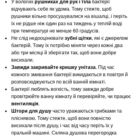
У вологих
рушниках для рук і тіла
бактерії
відчувають себе як удома. Тому стежте, щоб
рушники вільно просушувалися на вішалці, і періть
їх не рідше ніж один раз на тиждень у теплій воді
при температурі не менше 60 градусів.
Не слід недооцінювати
зубні щітки
, які є джерелом
бактерій. Тому їх потрібно міняти через кожні два
або три місяці й зберігати так, щоб вони добре
висихали.
Завжди закривайте кришку унітаза
. Під час
кожного змивання бактерії викидаються в повітря й
розповсюджуються по всій ванній кімнаті.
Бактерії люблять вогкість, тому завжди добре
провітрюйте ванну кімнату й перевіряйте, чи працює
вентиляція
.
Штори для душу
часто уражаються грибками та
пліснявою. Тому стежте, щоб вони повністю
висихали після душу, і час від часу періть їх у
пральній машині. Скляна душова перегородка