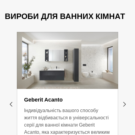
ВИРОБИ ДЛЯ ВАННИХ КІМНАТ
Geberit Acanto
Geb
Індивідуальність вашого способу
Сері
життя відбивається в універсальності
як і
серії для ванної кімнати Geberit
Вел
Acanto, яка характеризується великим
виро