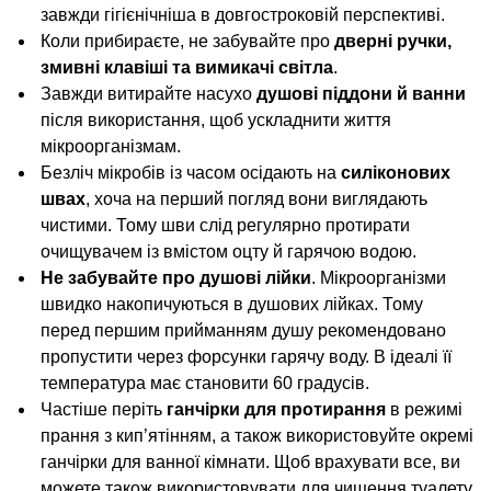
завжди гігієнічніша в довгостроковій перспективі.
Коли прибираєте, не забувайте про
дверні ручки,
змивні клавіші та вимикачі світла
.
Завжди витирайте насухо
душові піддони й ванни
після використання, щоб ускладнити життя
мікроорганізмам.
Безліч мікробів із часом осідають на
силіконових
швах
, хоча на перший погляд вони виглядають
чистими. Тому шви слід регулярно протирати
очищувачем із вмістом оцту й гарячою водою.
Не забувайте про душові лійки
. Мікроорганізми
швидко накопичуються в душових лійках. Тому
перед першим прийманням душу рекомендовано
пропустити через форсунки гарячу воду. В ідеалі її
температура має становити 60 градусів.
Частіше періть
ганчірки для протирання
в режимі
прання з кип’ятінням, а також використовуйте окремі
ганчірки для ванної кімнати. Щоб врахувати все, ви
можете також використовувати для чищення туалету