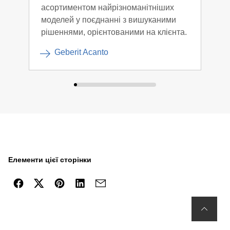
асортиментом найрізноманітніших
яким
моделей у поєднанні з вишуканими
диз
рішеннями, орієнтованими на клієнта.
сво
Geberit Acanto
Елементи цієї сторінки