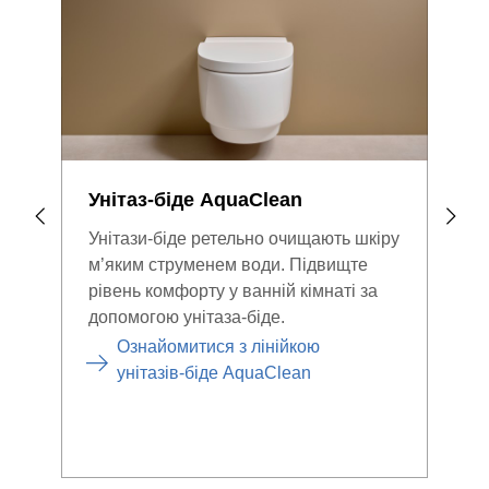
Унітаз-біде AquaClean
Уні
Унітази-біде ретельно очищають шкіру
Geb
м’яким струменем води. Підвищте
для 
рівень комфорту у ванній кімнаті за
виро
допомогою унітаза-біде.
зми
диза
Ознайомитися з лінійкою
для 
унітазів-біде AquaClean