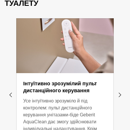
нашому каталозі виробів
.
ТУАЛЕТУ
Інтуїтивно зрозумілий пульт
Авт
дистанційного керування
Сиді
Усе інтуїтивно зрозуміло й під
опу
контролем: пульт дистанційного
зруч
керування унітазами-біде Geberit
AquaClean дає змогу здійснювати
індивідуальні налаштування. Крім