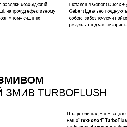
я завдяки безобідковій
Інсталяція Geberit Duofix + 
аші, напрочуд ефективному
Geberit ідеально поєднуют
кознімному сидінню.
собою, забезпечуючи найк
результат під час використ
 ЗМИВОМ
Й ЗМИВ TURBOFLUSH
Працюючи над мінімізацією 
нашої
технології TurboFlu