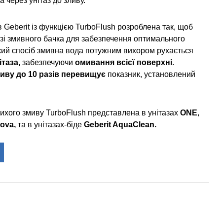
а через унітаз до зливу.
в Geberit із функцією TurboFlush розроблена так, щоб
зі змивного бачка для забезпечення оптимального
акий спосіб змивна вода потужним вихором рухається
ітаза,
забезпечуючи
омивання всієї поверхні
.
иву до 10 разів перевищує
показник, установлений
тихого змиву TurboFlush представлена в унітазах
ONE
,
nova,
та в унітазах-біде
Geberit AquaClean.