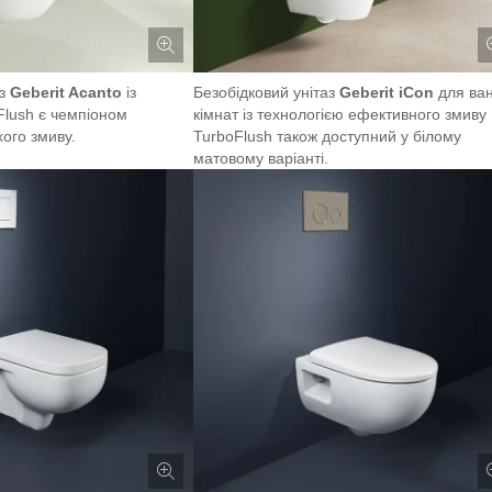
аз
Geberit Acanto
із
Безобідковий унітаз
Geberit iCon
для ва
Flush є чемпіоном
кімнат із технологією ефективного змиву
хого змиву.
TurboFlush також доступний у білому
матовому варіанті.