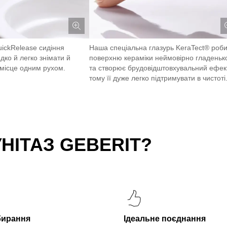
uickRelease сидіння
Наша спеціальна глазурь KeraTect® роби
дко й легко знімати й
поверхню кераміки неймовірно гладень
місце одним рухом.
та створює брудовідштовхувальний ефект
тому її дуже легко підтримувати в чистоті
НІТАЗ GEBERIT?
бирання
Ідеальне поєднання