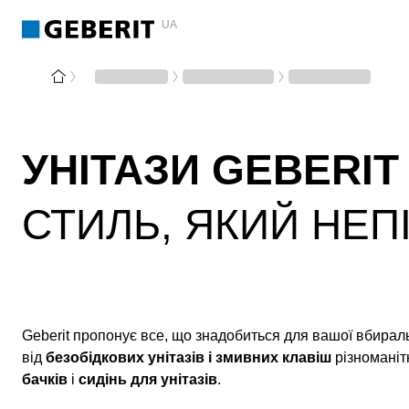
UA
УНІТАЗИ GEBERIT
СТИЛЬ, ЯКИЙ НЕП
Geberit пропонує все, що знадобиться для вашої вбираль
від
безобідкових унітазів і змивних клавіш
різноманіт
бачків
і
сидінь для унітазів
.