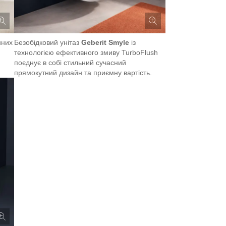
нних
Безобідковий унітаз
Geberit Smyle
із
технологією ефективного змиву TurboFlush
поєднує в собі стильний сучасний
прямокутний дизайн та приємну вартість.