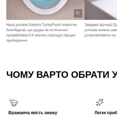
Наші унітази Geberit TurboFlush повністю
Завдяки функції Q
безобідкові, що додає їм естетичної
унітазів можна шви
привабливості й значно спрощує процес
установлювати на 
прибирання.
ЧОМУ ВАРТО ОБРАТИ У
Вражаюча якість змиву
Легке при