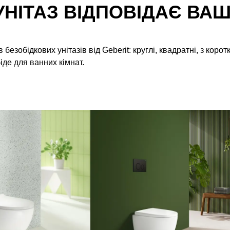
УНІТАЗ ВІДПОВІДАЄ ВА
безобідкових унітазів від Geberit: круглі, квадратні, з корот
де для ванних кімнат.