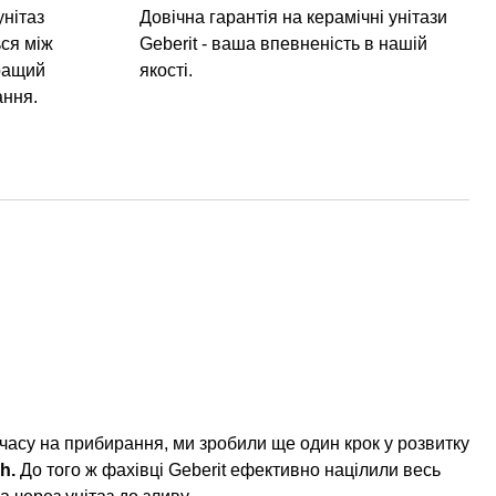
унітаз
Довічна гарантія на керамічні унітази
ься між
Geberit - ваша впевненість в нашій
ращий
якості.
ання.
часу на прибирання, ми зробили ще один крок у розвитку
sh.
До того ж фахівці Geberit ефективно націлили весь