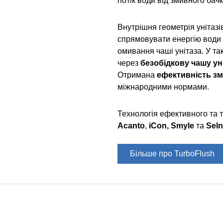
потік води від змивного бачк
Внутрішня геометрія унітазі
спрямовувати енергію води 
омивання чаші унітаза. У т
через
безобідкову чашу ун
Отримана
ефективність зм
міжнародними нормами.
Технологія ефективного та 
Acanto
,
iCon, Smyle
та
Sel
Більше про TurboFlush