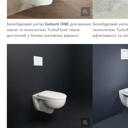
Безобідковий унітаз
Geberit ONE
для ванних
Безобідковий уніт
кімнат із технологією TurboFlush також
технологією Turbo
доступний у білому матовому варіанті.
ефективного та ти