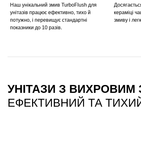
Наш унікальний змив TurboFlush для
Досягаєтьс
унітазів працює ефективно, тихо й
кераміці ч
потужно, і перевищує стандартні
змиву і лег
показники до 10 разів.
УНІТАЗИ З ВИХРОВИМ
ЕФЕКТИВНИЙ ТА ТИХИ