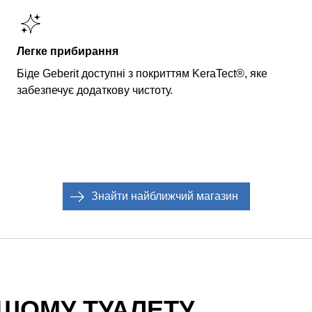
Легке прибирання
Біде Geberit доступні з покриттям KeraTect®, яке
забезпечує додаткову чистоту.
Знайти найближчий магазин
АШОМУ ТУАЛЕТУ