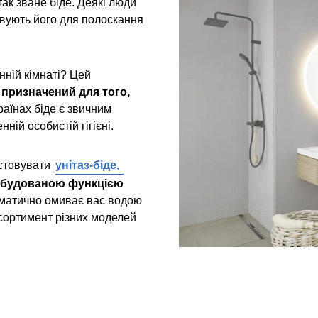
ак зване біде. Деякі люди
овують його для полоскання
нній кімнаті? Цей
призначений для того,
країнах біде є звичним
ній особистій гігієні.
истовувати
унітаз-біде,
будованою функцією
оматично омиває вас водою
асортимент різних моделей