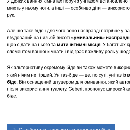
У деяких ванних кімнатах поруч з унітазом встановлено т
миють у ньому ноги, а інші — особливо діти — використ
рук.
Але що таке біде і для чого воно насправді потрібне у ва
вбудований на низькій висоті
«умивальник» насправді 
щоб сідати на нього та
мити інтимні місця
. У багатьох 
елементом ванної кімнати і відіграє важливу роль у щоден
Як альтернативу окремому біде ви також можете викор
який нічим не гірший. Унітаз-біде — це, по суті, унітаз із
в
біде
. Він оснащений штуцером для омивання, який авт
після використання туалету. Geberit пропонує широкий 
біде.
Ознайомтесь з повним асортиментом біде