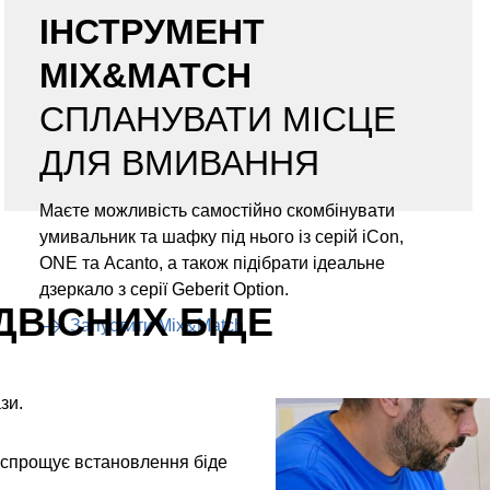
ІНСТРУМЕНТ
MIX&MATCH
СПЛАНУВАТИ МІСЦЕ
ДЛЯ ВМИВАННЯ
Маєте можливість самостійно скомбінувати
умивальник та шафку під нього із серій iCon,
ONE та Acanto, а також підібрати ідеальне
дзеркало з серії Geberit Option.
ДВІСНИХ БІДЕ
Запустити Mix&Match
зи.
 спрощує встановлення біде