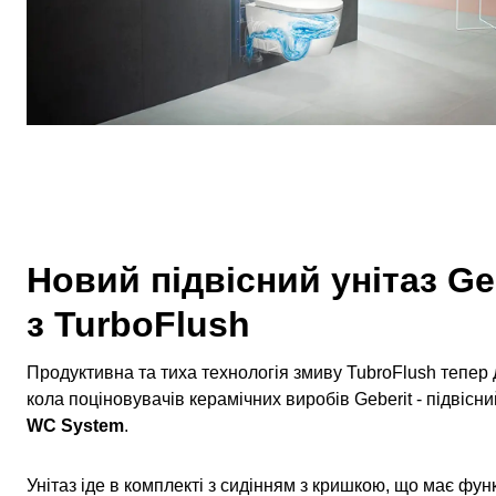
Новий підвісний унітаз Ge
з TurboFlush
Продуктивна та тиха технологія змиву TubroFlush тепер
кола поціновувачів керамічних виробів Geberit - підвісни
WC System
.
Унітаз іде в комплекті з сидінням з кришкою, що має функ