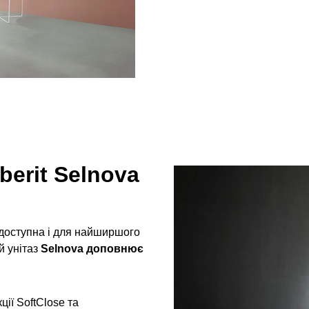
berit Selnova
 доступна і для найширшого
й унітаз
Selnova доповнює
ції SoftClose та