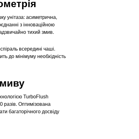
ометрія
ку унітаза: асиметрична,
оєднанні з інноваційною
адзвичайно тихий змив.
 спіраль всередині чаші.
ить до мінімуму необхідність
змиву
ехнологією TurboFlush
0 разів. Оптимізована
ати багаторічного досвіду