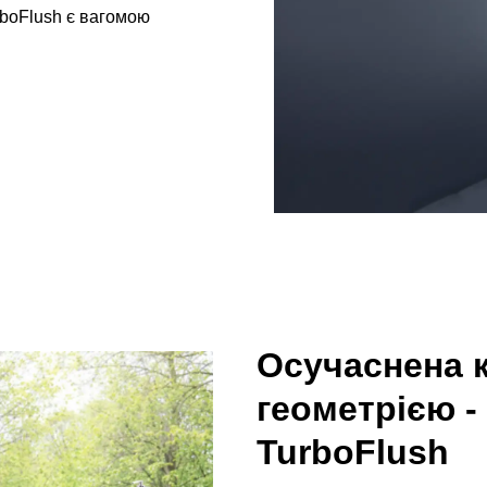
rboFlush є вагомою
Осучаснена 
геометрією - 
TurboFlush