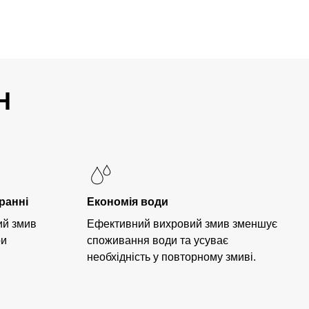
H
ранні
Економія води
ий змив
Ефективний вихровий змив зменшує
ри
споживання води та усуває
необхідність у повторному змиві.