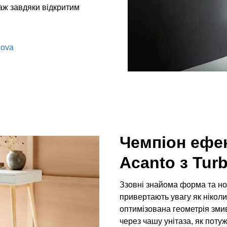
аж завдяки відкритим
nova
Чемпіон ефек
Acanto з Tur
Ззовні знайома форма та нов
привертають увагу як нікол
оптимізована геометрія зми
через чашу унітаза, як поту