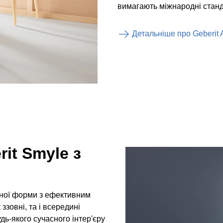
вимагають міжнародні станд
Детальніше про Geberit 
it Smyle з
тної форми з ефективним
ззовні, та і всередині
дь-якого сучасного інтер'єру