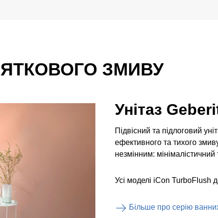
НЯТКОВОГО ЗМИВУ
Унітаз Geberi
Підвісний та підлоговий уні
ефективного та тихого змив
незмінним: мінімалістичний 
Усі моделі iCon TurboFlush 
Більше про серію ванних