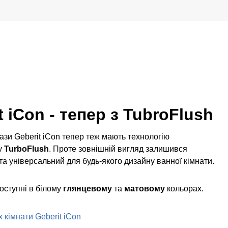
t iCon - тепер з TubroFlush
тази Geberit iCon тепер теж мають технологію
у
TurboFlush
. Проте зовнішній вигляд залишився
та універсальний для будь-якого дизайну ванної кімнати.
доступні в білому
глянцевому
та
матовому
кольорах.
 кімнати Geberit iCon