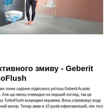
тивного змиву - Geberit
boFlush
е тонке сидіння підвісного унітаза Geberit Acanto
и. Але що менш очевидно на перший погляд, так це
ву TurboFlush всередині кераміки. Вона спрямовує воду
жний вихор. Тепер змив в 10 разів ефективніший, ніж того