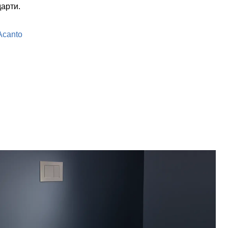
арти.
Acanto