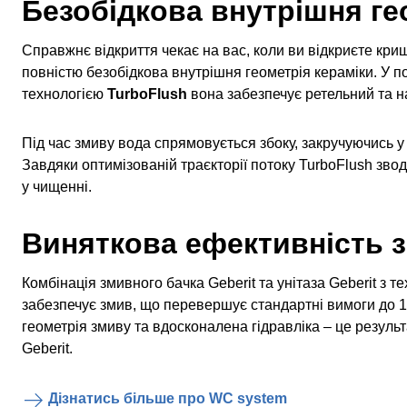
Безобідкова внутрішня ге
Справжнє відкриття чекає на вас, коли ви відкриєте криш
повністю безобідкова внутрішня геометрія кераміки. У п
технологією
TurboFlush
вона забезпечує ретельний та н
Під час змиву вода спрямовується збоку, закручуючись у
Завдяки оптимізованій траєкторії потоку TurboFlush звод
у чищенні.
Виняткова ефективність 
Комбінація змивного бачка Geberit та унітаза Geberit з т
забезпечує змив, що перевершує стандартні вимоги до 1
геометрія змиву та вдосконалена гідравліка – це результ
Geberit.
Дізнатись більше про WC system