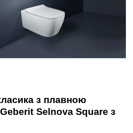
класика з плавною
Geberit Selnova Square з