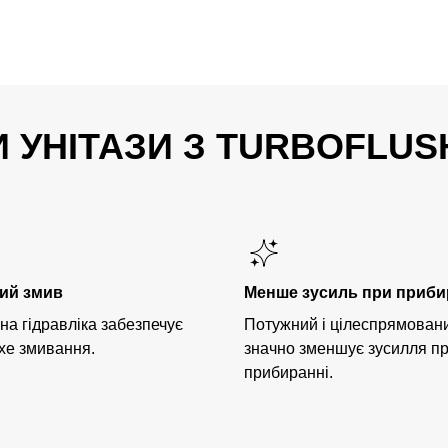
 УНІТАЗИ З TURBOFLUS
хий змив
Менше зусиль при приби
на гідравліка забезпечує
Потужний і цілеспрямован
хе змивання.
значно зменшує зусилля п
прибиранні.